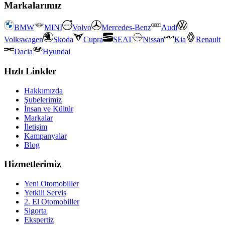
Markalarımız
BMW
MINI
Volvo
Mercedes-Benz
Audi
Volkswagen
Skoda
Cupra
SEAT
Nissan
Kia
Renault
Dacia
Hyundai
Hızlı Linkler
Hakkımızda
Şubelerimiz
İnsan ve Kültür
Markalar
İletişim
Kampanyalar
Blog
Hizmetlerimiz
Yeni Otomobiller
Yetkili Servis
2. El Otomobiller
Sigorta
Ekspertiz