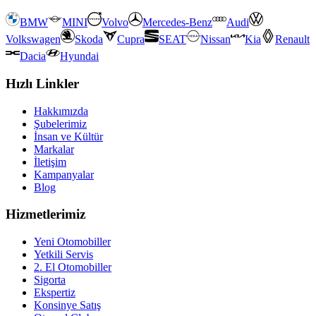
BMW
MINI
Volvo
Mercedes-Benz
Audi
Volkswagen
Skoda
Cupra
SEAT
Nissan
Kia
Renault
Dacia
Hyundai
Hızlı Linkler
Hakkımızda
Şubelerimiz
İnsan ve Kültür
Markalar
İletişim
Kampanyalar
Blog
Hizmetlerimiz
Yeni Otomobiller
Yetkili Servis
2. El Otomobiller
Sigorta
Ekspertiz
Konsinye Satış