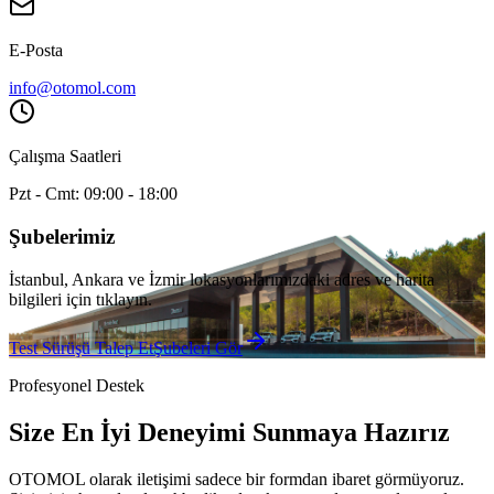
E-Posta
info@otomol.com
Çalışma Saatleri
Pzt - Cmt: 09:00 - 18:00
Şubelerimiz
İstanbul, Ankara ve İzmir lokasyonlarımızdaki adres ve harita
bilgileri için tıklayın.
Test Sürüşü Talep Et
Şubeleri Gör
Profesyonel Destek
Size En İyi Deneyimi Sunmaya Hazırız
OTOMOL olarak iletişimi sadece bir formdan ibaret görmüyoruz.