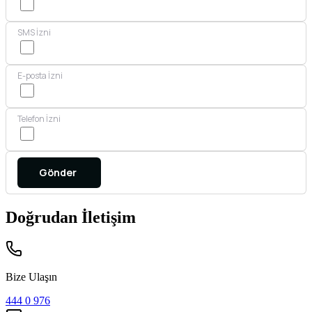
SMS İzni
E-posta İzni
Telefon İzni
Doğrudan İletişim
Bize Ulaşın
444 0 976