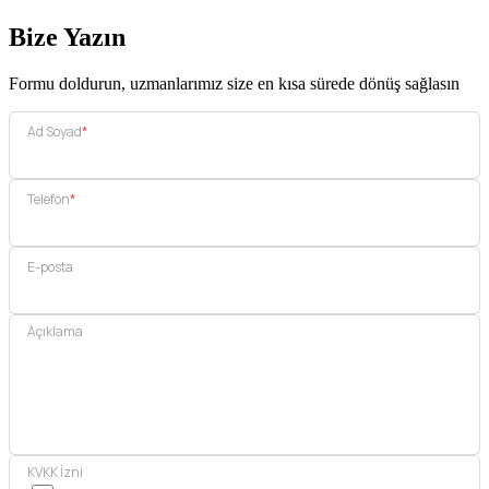
Bize Yazın
Formu doldurun, uzmanlarımız size en kısa sürede dönüş sağlasın
Ad Soyad
*
Telefon
*
E-posta
Açıklama
KVKK İzni